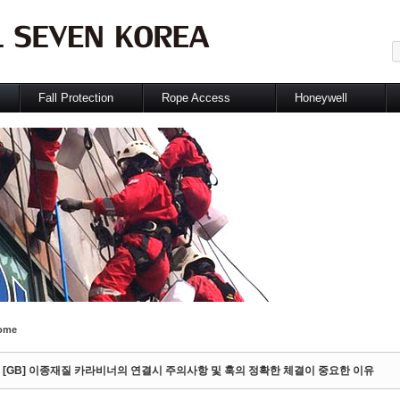
메뉴 건너뛰기
Fall Protection
Rope Access
Honeywell
항
추락방지 필요성
Recom'd Equipment
추락방지보호구
적
Vertical system
Technic Lab.
호홉기보호구
술
Horizontal system
청력보호구
Other System
눈얼굴보호구
추천장비 Package
안전장갑
제품가이드
보호복
쇠그물보호구
레이저보호구
가스계측기
Salisbury
안전화
ome
[GB] 이종재질 카라비너의 연결시 주의사항 및 훅의 정확한 체결이 중요한 이유