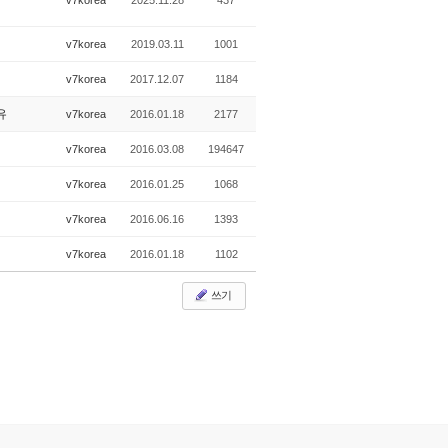
v7korea
2025.11.28
437
v7korea
2019.03.11
1001
v7korea
2017.12.07
1184
유
v7korea
2016.01.18
2177
v7korea
2016.03.08
194647
v7korea
2016.01.25
1068
v7korea
2016.06.16
1393
v7korea
2016.01.18
1102
쓰기