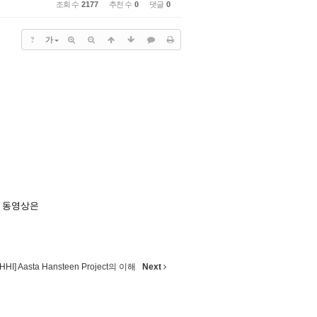
조회 수
2177
추천 수
0
댓글
0
?
가
 동영상은
[HHI] Aasta Hansteen Project의 이해
Next