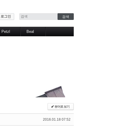
로그인
Petzl
Beal
산업구조
Pro work
산업작업
Sports
헤드램프
택티컬
스포츠
✔
뷰어로 보기
2016.01.18 07:52