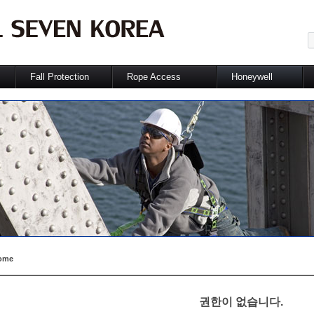
메뉴 건너뛰기
Fall Protection
Rope Access
Honeywell
항
추락방지 필요성
Recom'd Equipment
추락방지보호구
적
Vertical system
Technic Lab.
호홉기보호구
술
Horizontal system
청력보호구
Other System
눈얼굴보호구
추천장비 Package
안전장갑
제품가이드
보호복
쇠그물보호구
레이저보호구
가스계측기
Salisbury
안전화
ome
권한이 없습니다.