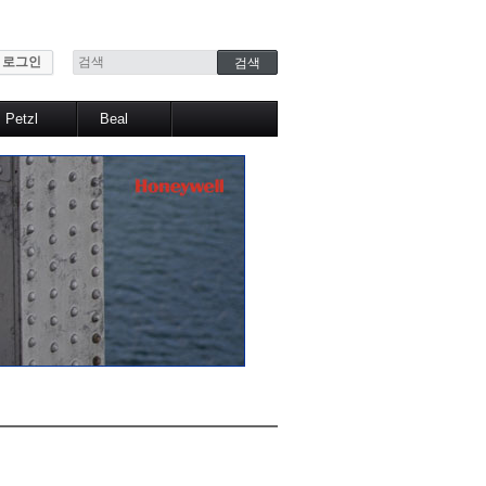
로그인
Petzl
Beal
산업구조
Pro work
산업작업
Sports
헤드램프
택티컬
스포츠