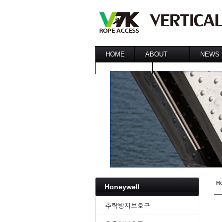
HOME
ABOUT
NEWS
CUSTOMER
인사말
공지사
주요사업
시공실
CONTACT US
찿아오시는길
최신기
REFERENCE
H
Honeywell
추락방지보호구